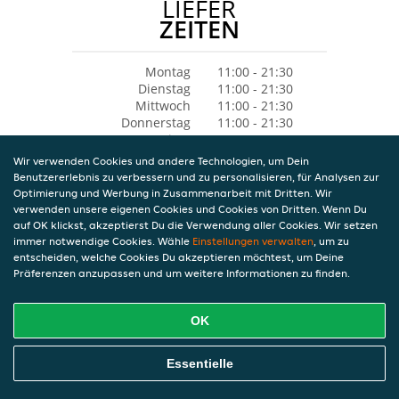
LIEFER
ZEITEN
Montag
11:00 - 21:30
Dienstag
11:00 - 21:30
Mittwoch
11:00 - 21:30
Donnerstag
11:00 - 21:30
Freitag
11:00 - 21:30
Samstag
Geschlossen
Wir verwenden Cookies und andere Technologien, um Dein
Sonntag
12:00 - 21:30
Benutzererlebnis zu verbessern und zu personalisieren, für Analysen zur
Optimierung und Werbung in Zusammenarbeit mit Dritten. Wir
verwenden unsere eigenen Cookies und Cookies von Dritten. Wenn Du
auf OK klickst, akzeptierst Du die Verwendung aller Cookies. Wir setzen
immer notwendige Cookies. Wähle
Einstellungen verwalten
, um zu
entscheiden, welche Cookies Du akzeptieren möchtest, um Deine
Präferenzen anzupassen und um weitere Informationen zu finden.
OK
Essentielle